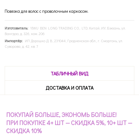
Повязка для волос с проволочным каркасом.
Изготовитель:
YIWU BEN LONG TRADING CO., LTD, Китай, ИУ, Бэюань, ул.
Вангдао, д. 326, ком. 206
Импортёр:
ИП Дорошко Д. В., 231044, Гродненская обл., г. Сморгонь, ул.
Суворова, д. 42, кв. 7
ТАБЛИЧНЫЙ ВИД
ДОСТАВКА И ОПЛАТА
ПОКУПАЙ БОЛЬШЕ, ЭКОНОМЬ БОЛЬШЕ!
ПРИ ПОКУПКЕ 4+ ШТ — СКИДКА 5%, 10+ ШТ —
СКИДКА 10%