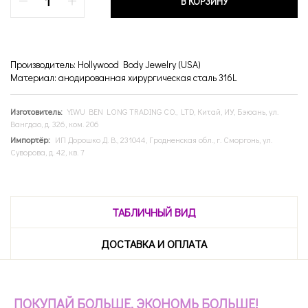
В КОРЗИНУ
Производитель: Hollywood Body Jewelry (USA)
Материал: анодированная хирургическая сталь 316L
Изготовитель:
YIWU BEN LONG TRADING CO., LTD, Китай, ИУ, Бэюань, ул.
Вангдао, д. 326, ком. 206
Импортёр:
ИП Дорошко Д. В., 231044, Гродненская обл., г. Сморгонь, ул.
Суворова, д. 42, кв. 7
ТАБЛИЧНЫЙ ВИД
ДОСТАВКА И ОПЛАТА
ПОКУПАЙ БОЛЬШЕ, ЭКОНОМЬ БОЛЬШЕ!