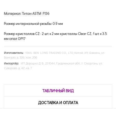
Материал: Титан ASTM F136
Размер интернальной резьбы: 0.9 мм
Размер кристаллов CZ: 2 шт x 2 мм кристаллы Clear CZ, 1 шт x 3.5
мм опал OP17
Изготовитель:
YIWU BEN LONG TRADING CO., LTD, Китай, ИУ, Бэюань, ул.
Вангдао, д. 326, ком. 206
Импортёр:
ИП Дорошко Д. В., 231044, Гродненская обл., г. Сморгонь, ул.
Суворова, д. 42, кв. 7
ТАБЛИЧНЫЙ ВИД
ДОСТАВКА И ОПЛАТА